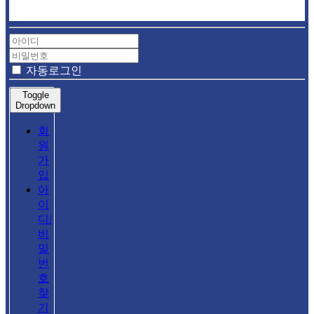
자동로그인
Toggle
Dropdown
회
원
가
입
아
이
디/
비
밀
번
호
찾
기